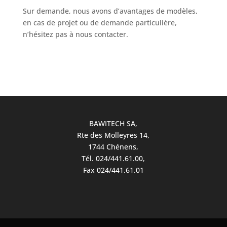
Sur demande, nous avons d’avantages de modèles,
en cas de projet ou de demande particulière,
n’hésitez pas à nous contacter.
BAWITECH SA,
Rte des Molleyres 14,
1744 Chénens,
Tél.
024/441.61.00
,
Fax 024/441.61.01