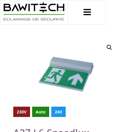
230V
Auto
24V