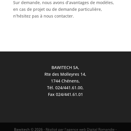
Sur demande, nous avons d’avantages de modèles,
en cas de projet ou de demande particulière,
n’hésitez pas à nous contacter.
BAWITECH SA,
Rte des Molleyres 14,
1744 Chénens,
Tél.
024/441.61.00
,
Fax 024/441.61.01
Bawitech ©
2026
-
Réalisé par l'agence web Digital Romandie
-