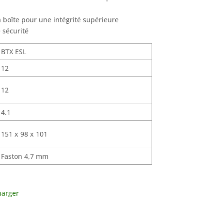
a boîte pour une intégrité supérieure
 sécurité
BTX ESL
12
12
4.1
151 x 98 x 101
Faston 4,7 mm
harger