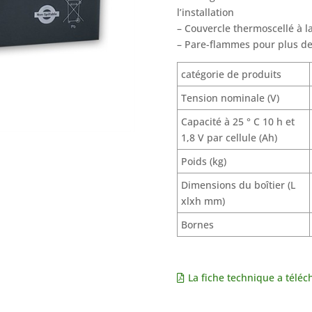
l’installation
– Couvercle thermoscellé à l
– Pare-flammes pour plus de
catégorie de produits
Tension nominale (V)
Capacité à 25 ° C 10 h et
1,8 V par cellule (Ah)
Poids (kg)
Dimensions du boîtier (L
xlxh mm)
Bornes
La fiche technique a téléc