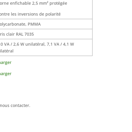
orne enfichable 2,5 mm² protégée
ontre les inversions de polarité
olycarbonate, PMMA
ris clair RAL 7035
,0 VA / 2,6 W unilatéral, 7,1 VA / 4,1 W
ilatéral
harger
harger
nous contacter.