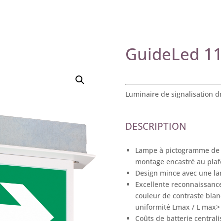
GuideLed 1
Luminaire de signalisation 
DESCRIPTION
Lampe à pictogramme de s
montage encastré au pla
Design mince avec une l
Excellente reconnaissance
couleur de contraste bla
uniformité Lmax / L max>
Coûts de batterie central