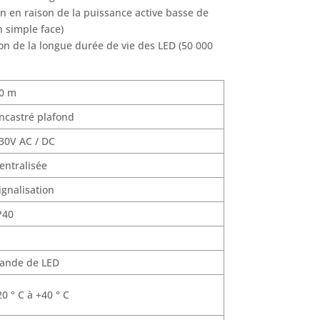
on en raison de la puissance active basse de
 simple face)
on de la longue durée de vie des LED (50 000
0 m
ncastré plafond
30V AC / DC
entralisée
ignalisation
P40
ande de LED
20 ° C à +40 ° C