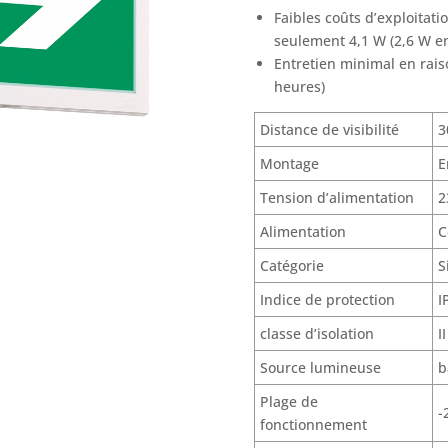
Faibles coûts d’exploitati
seulement 4,1 W (2,6 W en
Entretien minimal en rais
heures)
Distance de visibilité
3
Montage
E
Tension d’alimentation
2
Alimentation
C
Catégorie
S
Indice de protection
I
classe d’isolation
II
Source lumineuse
b
Plage de
-
fonctionnement