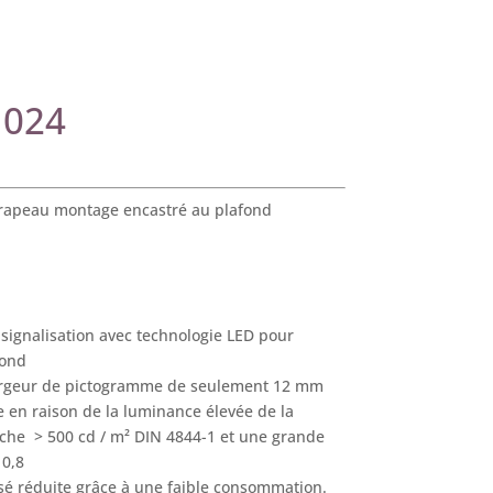
1024
drapeau montage encastré au plafond
ignalisation avec technologie LED pour
fond
argeur de pictogramme de seulement 12 mm
 en raison de la luminance élevée de la
nche > 500 cd / m² DIN 4844-1 et une grande
 0,8
isé réduite grâce à une faible consommation.