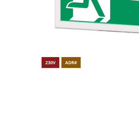
230V
ADR#